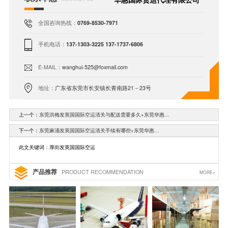
全国咨询热线：
0769-8530-7971
手机电话：
137-1303-3225 137-1737-6806
E-MAIL：
wanghui-525@foxmail.com
地址：
广东省东莞市长安镇长青南路21－23号
上一个：
东莞洪梅发英国国际空运清关与配送需要多久+东莞华惠…
下一个：
东莞麻涌发英国国际空运清关手续有哪些+东莞华惠…
此文关键词：厚街发英国国际空运
产品推荐
PRODUCT RECOMMENDATION
MORE+