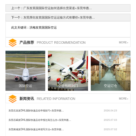
上一个：
广东发英国国际空运如何选择出货渠道+东莞华惠…
下一个：
东莞厚街发英国国际空运运输方式有哪些+东莞华惠…
此文关键词：洪梅发英国国际空运
产品推荐
PRODUCT RECOMMENDATION
MORE+
国际空运
空运包税到门
空运订仓
新闻资讯
RELATED INFORMATION
MORE+
东莞石龙发DHL国际快递品名申报技巧+东莞华惠…
2026.04.23
东莞石碣发DHL国际快递品名申报过高怎么办+东莞华惠…
2025.07.03
东莞南城发DHL国际快递运单填写方法+东莞华惠…
2025.07.02